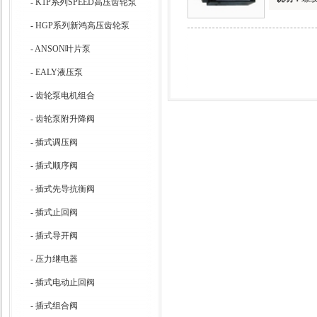
-
K1P系列SPEED高压齿轮泵
-
HGP系列新鸿高压齿轮泵
-
ANSON叶片泵
-
EALY液压泵
-
齿轮泵电机组合
-
齿轮泵附升降阀
-
插式调压阀
-
插式顺序阀
-
插式先导抗衡阀
-
插式止回阀
-
插式导开阀
-
压力继电器
-
插式电动止回阀
-
插式组合阀