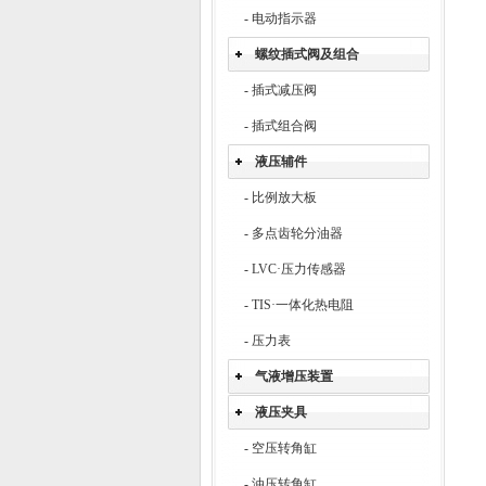
-
电动指示器
螺纹插式阀及组合
-
插式减压阀
-
插式组合阀
液压辅件
-
比例放大板
-
多点齿轮分油器
-
LVC·压力传感器
-
TIS·一体化热电阻
-
压力表
气液增压装置
液压夹具
-
空压转角缸
-
油压转角缸