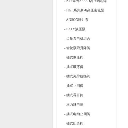
-
K1P系列SPEED高压齿轮泵
-
HGP系列新鸿高压齿轮泵
-
ANSON叶片泵
-
EALY液压泵
-
齿轮泵电机组合
-
齿轮泵附升降阀
-
插式调压阀
-
插式顺序阀
-
插式先导抗衡阀
-
插式止回阀
-
插式导开阀
-
压力继电器
-
插式电动止回阀
-
插式组合阀