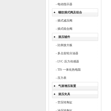
-
电动指示器
螺纹插式阀及组合
-
插式减压阀
-
插式组合阀
液压辅件
-
比例放大板
-
多点齿轮分油器
-
LVC·压力传感器
-
TIS·一体化热电阻
-
压力表
气液增压装置
液压夹具
-
空压转角缸
-
油压转角缸