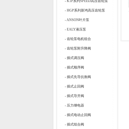
-
K1P系列SPEED高压齿轮泵
-
HGP系列新鸿高压齿轮泵
-
ANSON叶片泵
-
EALY液压泵
-
齿轮泵电机组合
-
齿轮泵附升降阀
-
插式调压阀
-
插式顺序阀
-
插式先导抗衡阀
-
插式止回阀
-
插式导开阀
-
压力继电器
-
插式电动止回阀
-
插式组合阀